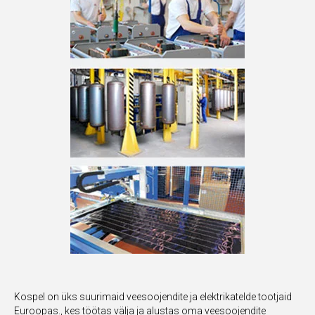
Kospel on üks suurimaid veesoojendite ja elektrikatelde tootjaid
Euroopas., kes töötas välja ja alustas oma veesoojendite