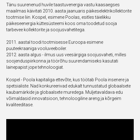
Tänu suurenenud huvile taastuvenergia vastu kaasaegses
maailmas käivitati 2010. aasta jaanuaris päikeselektrikollektorite
tootmise liin. Kospel, esimene Poolas, esitles täielikku
päikeseenergia küttesüsteemi koos oma toodetud sooja
tarbevee kollektorite ja soojusvahetitega.
2011. aastal toodi tootmisesse Euroopa esimene
puuteekraaniga vooluveeboiler.
2012. aasta algus - ilmus uus veesärgiga soojusvaheti, milles
soojenduspiirkonna ja töörõhu suurendamiseks kasutati
lainepapist jope tehnoloogiat.
Kospel - Poola kapitaliga ettevõte, kus töötab Poola insenere ja
spetsialiste. Nad konkureerivad edukalt tunnustatud globaalsete
kaubamärkide ja globaalsete muredega. Muljetavaldava edu
võimaldasid innovatsioon, tehnoloogiline areng ja kõrgeim
kvaliteeditase.