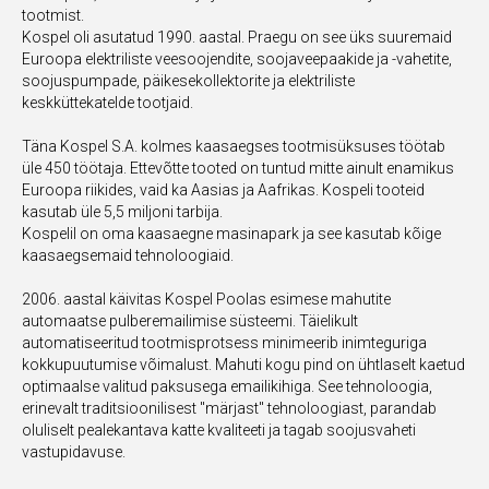
tootmist.
Kospel oli asutatud 1990. aastal. Praegu on see üks suuremaid
Euroopa elektriliste veesoojendite, soojaveepaakide ja -vahetite,
soojuspumpade, päikesekollektorite ja elektriliste
keskküttekatelde tootjaid.
Täna Kospel S.A. kolmes kaasaegses tootmisüksuses töötab
üle 450 töötaja. Ettevõtte tooted on tuntud mitte ainult enamikus
Euroopa riikides, vaid ka Aasias ja Aafrikas. Kospeli tooteid
kasutab üle 5,5 miljoni tarbija.
Kospelil on oma kaasaegne masinapark ja see kasutab kõige
kaasaegsemaid tehnoloogiaid.
2006. aastal käivitas Kospel Poolas esimese mahutite
automaatse pulberemailimise süsteemi. Täielikult
automatiseeritud tootmisprotsess minimeerib inimteguriga
kokkupuutumise võimalust. Mahuti kogu pind on ühtlaselt kaetud
optimaalse valitud paksusega emailikihiga. See tehnoloogia,
erinevalt traditsioonilisest "märjast" tehnoloogiast, parandab
oluliselt pealekantava katte kvaliteeti ja tagab soojusvaheti
vastupidavuse.